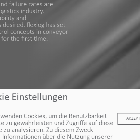
nd failure rates are
istics industry.
bility and
desired. flexlog has set
trol concepts in conveyor
or the first time.
ie Einstellungen
rwenden Cookies, um die Benutzbarkeit
AKZEPT
te zu gewährleisten und Zugriffe auf diese
 zu analysieren. Zu diesem Zweck
 Informationen über die Nutzung unserer